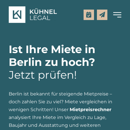
Zum
Inhalt
Toggl
springen
Navig
Kanzlei
Ist Ihre Miete in
Leistungen
Berlin zu hoch?
Jetzt prüfen!
Mietpreisrechner
Rechtsgebiete
Berlin ist bekannt für steigende Mietpreise –
doch zahlen Sie zu viel? Miete vergleichen in
Aktuelles
wenigen Schritten! Unser
Mietpreisrechner
analysiert Ihre Miete im Vergleich zu Lage,
Baujahr und Ausstattung und weiteren