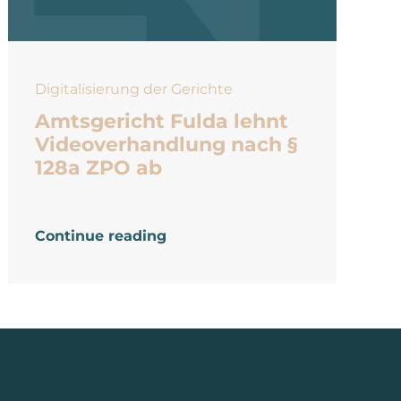
Digitalisierung der Gerichte
Amtsgericht Fulda lehnt
Videoverhandlung nach §
128a ZPO ab
Continue reading