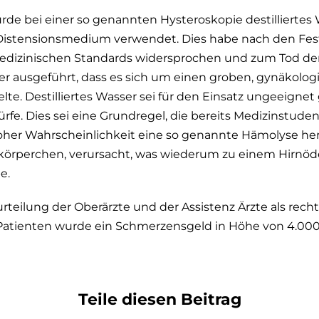
de bei einer so genannten Hysteroskopie destilliertes 
 Distensionsmedium verwendet. Dies habe nach den Fes
dizinischen Standards widersprochen und zum Tod der 
er ausgeführt, dass es sich um einen groben, gynäkolog
e. Destilliertes Wasser sei für den Einsatz ungeeignet 
rfe. Dies sei eine Grundregel, die bereits Medizinstude
oher Wahrscheinlichkeit eine so genannte Hämolyse herb
tkörperchen, verursacht, was wiederum zu einem Hirnöd
e.
urteilung der Oberärzte und der Assistenz Ärzte als rec
Patienten wurde ein Schmerzensgeld in Höhe von 4.00
Teile diesen Beitrag