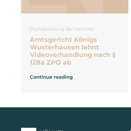
Digitalisierung der Gerichte
Amtsgericht Königs
Wusterhausen lehnt
Videoverhandlung nach §
128a ZPO ab
Continue reading