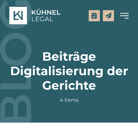
Zum
Inhalt
Toggl
springen
Navig
Kanzlei
Beiträge
Leistungen
Digitalisierung der
Mietpreisrechner
Gerichte
Rechtsgebiete
4 items
Aktuelles