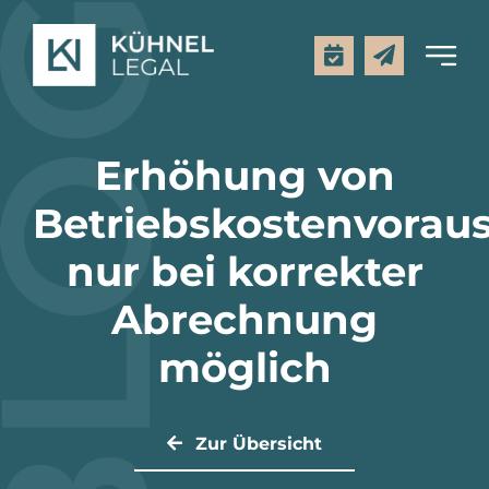
Zum
Inhalt
Toggl
springen
Navig
Kanzlei
Erhöhung von
Leistungen
Betriebskostenvorau
nur bei korrekter
Mietpreisrechner
Abrechnung
Rechtsgebiete
möglich
Aktuelles
Zur Übersicht