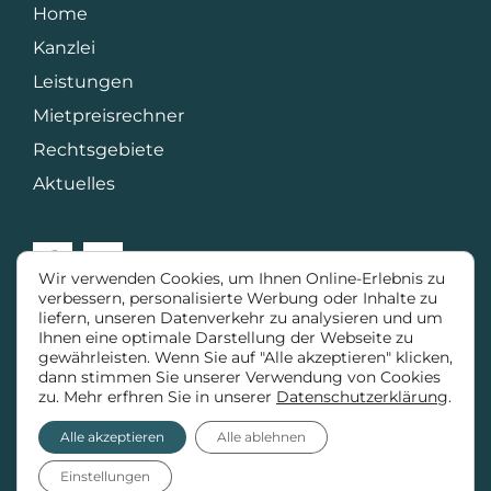
Home
Kanzlei
Leistungen
Mietpreisrechner
Rechtsgebiete
Aktuelles
Wir verwenden Cookies, um Ihnen Online-Erlebnis zu
verbessern, personalisierte Werbung oder Inhalte zu
liefern, unseren Datenverkehr zu analysieren und um
Termin vereinbaren
Ihnen eine optimale Darstellung der Webseite zu
gewährleisten. Wenn Sie auf "Alle akzeptieren" klicken,
dann stimmen Sie unserer Verwendung von Cookies
zu. Mehr erfhren Sie in unserer
Datenschutzerklärung
.
© 2024 • Kühnel.Legal
Alle akzeptieren
Alle ablehnen
Impressum
|
Datenschutz
Einstellungen