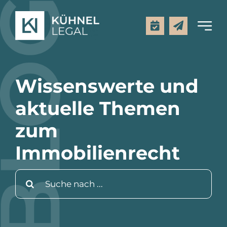
Zum
Inhalt
Toggl
springen
Navig
Kanzlei
Wissenswerte und
Leistungen
aktuelle Themen
zum
Mietpreisrechner
Immobilienrecht
Rechtsgebiete
Suche
nach:
Aktuelles